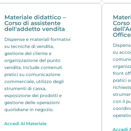
Materiale didattico –
Materi
Corso di assistente
Corso 
dell'addetto vendita
dell’A
Office
Dispense e materiali formativi
Dispense
su tecniche di vendita,
su accog
gestione del cliente e
comunic
organizzazione del punto
organizz
vendita. Include contenuti
front of
pratici su comunicazione
pratici 
commerciale, utilizzo degli
richieste
strumenti di cassa,
strument
esposizione dei prodotti e
con il p
gestione delle operazioni
coordina
quotidiane in negozio.
operativ
Accedi Al Materiale
Accedi A