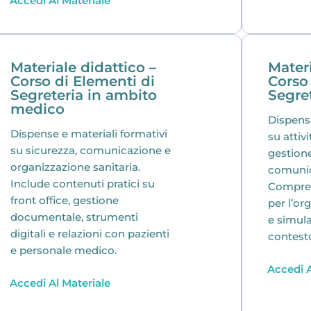
Accedi Al Materiale
Materiale didattico –
Materi
Corso di Elementi di
Corso
Segreteria in ambito
Segre
medico
Dispens
Dispense e materiali formativi
su attivi
su sicurezza, comunicazione e
gestion
organizzazione sanitaria.
comunic
Include contenuti pratici su
Compren
front office, gestione
per l’or
documentale, strumenti
e simula
digitali e relazioni con pazienti
contesto
e personale medico.
Accedi A
Accedi Al Materiale