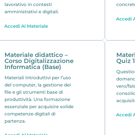
lavorativo in contesti
concret
amministrativi e digitali.
Accedi A
Accedi Al Materiale
Materiale didattico –
Materi
Corso Digitalizzazione
Quiz 1
Informatica (Base)
Question
Materiali introduttivi per l’uso
domande
del computer, la gestione dei
vero/fals
file e gli strumenti base di
consoli
produttività. Una formazione
acquisit
essenziale per acquisire solide
competenze digitali di
Accedi A
partenza.