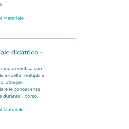
e.
l Materiale
ale didattico –
ario di verifica con
 a scelta multipla e
o, utile per
dare le conoscenze
e durante il corso.
l Materiale