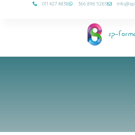
011 427 4838
366 896 5265
info@sp