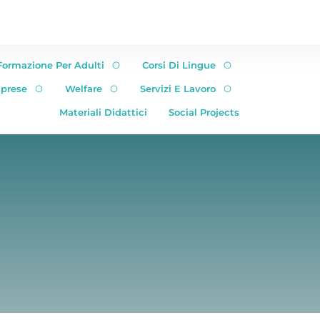
Formazione Per Adulti
Corsi Di Lingue
mprese
Welfare
Servizi E Lavoro
Materiali Didattici
Social Projects