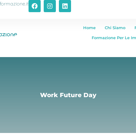
formazione.it
Home
Chi Siamo
Formazione Per Le I
Work Future Day