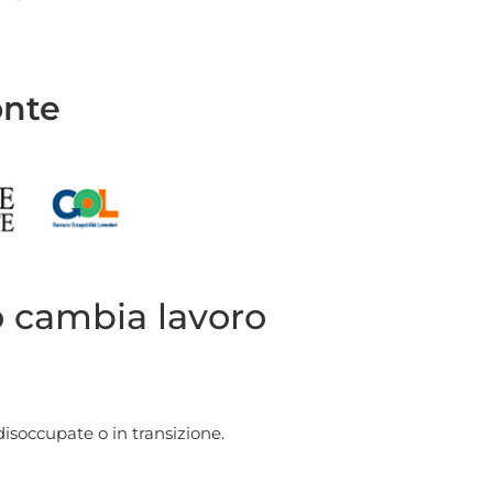
onte
o cambia lavoro
 disoccupate o in transizione.