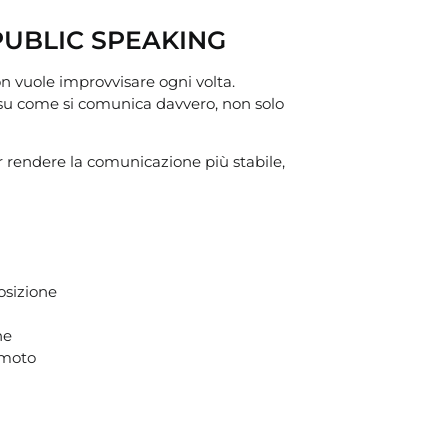
 PUBLIC SPEAKING
on vuole improvvisare ogni volta.
ora su come si comunica davvero, non solo
er rendere la comunicazione più stabile,
osizione
ne
emoto