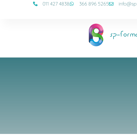
011 427 4838
366 896 5265
info@sp