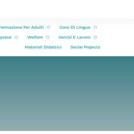
Formazione Per Adulti
Corsi Di Lingue
mprese
Welfare
Servizi E Lavoro
Materiali Didattici
Social Projects