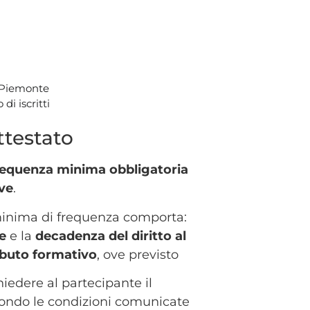
e Piemonte
i iscritti
ttestato
requenza minima obbligatoria
ve
.
minima di frequenza comporta:
e
e
la
decadenza del diritto al
ibuto formativo
, ove previsto
chiedere al partecipante il
condo le condizioni comunicate